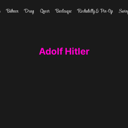
s
Bühnen
Drag
Queer
Burlesque
Rockabilly & Pin-Up
Swin
Adolf Hitler